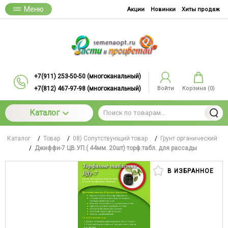
Меню
Акции
Новинки
Хиты продаж
+7(911) 253-50-50 (многоканальный)
+7(812) 467-97-98 (многоканальный)
Войти
Корзина (
0
)
Каталог
Каталог
/
Товар
/
08) Сопутствующий товар
/
Грунт органический
/
Джиффи-7 ЦВ.УП.( 44мм. 20шт) торф.табл. для рассады
В ИЗБРАННОЕ