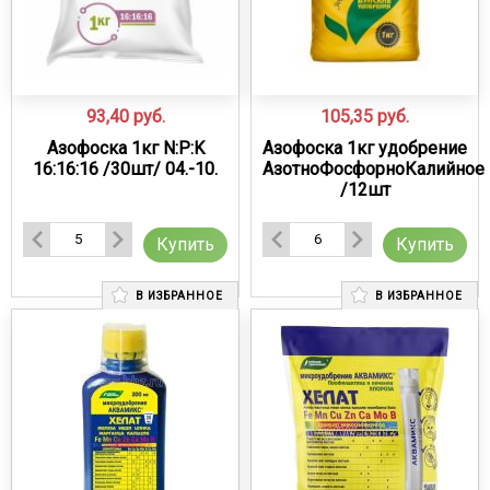
93,40
руб.
105,35
руб.
Азофоска 1кг N:P:K
Азофоска 1кг удобрение
16:16:16 /30шт/ 04.-10.
АзотноФосфорноКалийное
/12шт
Купить
Купить
В ИЗБРАННОЕ
В ИЗБРАННОЕ